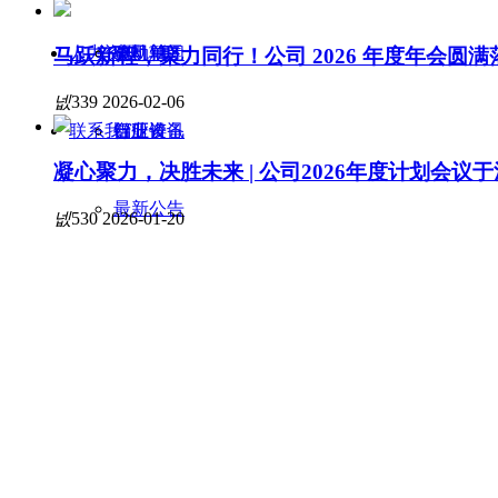
人力资源
驱动单元
电机轴
公司新闻
马跃新程，聚力同行！公司 2026 年度年会圆满
넶
339
2026-02-06
联系我们
自研设备
铝压铸
行业资讯
凝心聚力，决胜未来 | 公司2026年度计划会议
最新公告
넶
530
2026-01-20