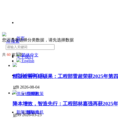
首页
您还没有选择分类数据，请先选择数据
끠
搜索
共
60
篇文章
简体中文
关于我们
English
产品中心
公司介绍
精益改善再结硕果：工程部雷超荣获2025年第
넶
8
2026-08-04
供应链管理
合规政策
泵电机
降本增效，智造先行：工程部林嘉强再获2025
新闻资讯
驱动电机
铁铸造
넶
99
2026-03-23