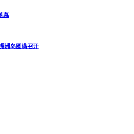
落幕
于湄洲岛圆满召开