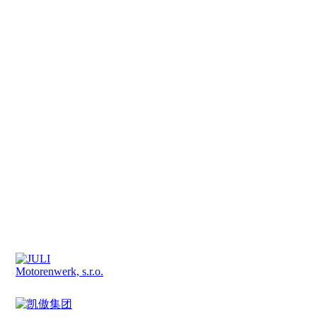
福建聚力电机有限公司
地址：福建省莆田市秀屿区笏石镇岭美南街1525号
电话：0594-5190700
邮箱：juli@julip.asia
版权所有©
福建聚力
电机有
限公司